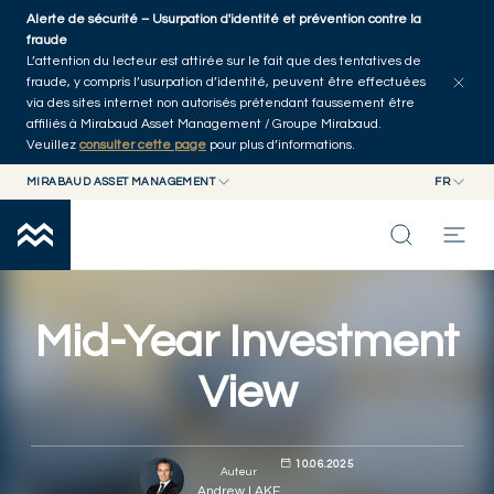
Skip to main content
Alerte de sécurité – Usurpation d'identité et prévention contre la
Explorer les articles
Auteurs
Accueil
fraude
L’attention du lecteur est attirée sur le fait que des tentatives de
fraude, y compris l’usurpation d’identité, peuvent être effectuées
via des sites internet non autorisés prétendant faussement être
affiliés à Mirabaud Asset Management / Groupe Mirabaud.
Veuillez
consulter cette page
pour plus d’informations.
MIRABAUD ASSET MANAGEMENT
FR
MIRABAUD GROUP
EN
MIRABAUD ASSET MANAGEMENT
FR
NOS DERNIÉRES RÉFLEXIONS
MIRABAUD INVESTMENTS
CAPACITÉS
Mid-Year Investment
View
FONDS
À PROPOS
10.06.2025
Auteur
Andrew LAKE