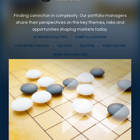
RESPONSIBLY SUSTAINABLE
Finding conviction in complexity. Our portfolio managers
share their perspectives on the key themes, risks and
opportunities shaping markets today.
EUROPEAN EQUITIES
ASSET ALLOCATION
CONVERTIBLE BONDS
EQUITIES
EQUITIES
FIXED INCOME
VIEWS AND ANALYSIS