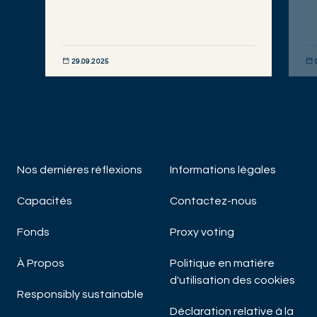
29.09.2025
DÉCOUVRIR MAINTENANT
DÉC
Nos derniéres réflexions
Informations légales
Capacités
Contactez-nous
Fonds
Proxy voting
À Propos
Politique en matière
d'utilisation des cookies
Responsibly sustainable
Déclaration relative à la