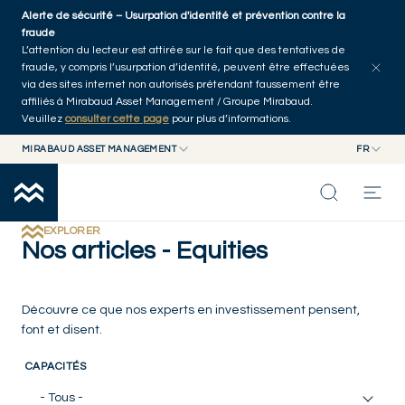
Skip to main content
Alerte de sécurité – Usurpation d'identité et prévention contre la
Explorer les articles
Auteurs
Accueil
fraude
L’attention du lecteur est attirée sur le fait que des tentatives de
fraude, y compris l’usurpation d’identité, peuvent être effectuées
via des sites internet non autorisés prétendant faussement être
affiliés à Mirabaud Asset Management / Groupe Mirabaud.
Veuillez
consulter cette page
pour plus d’informations.
MIRABAUD ASSET MANAGEMENT
FR
MIRABAUD GROUP
EN
MIRABAUD ASSET MANAGEMENT
FR
NOS DERNIÉRES RÉFLEXIONS
MIRABAUD INVESTMENTS
EXPLORER
Nos articles - Equities
CAPACITÉS
Découvre ce que nos experts en investissement pensent,
FONDS
font et disent.
CAPACITÉS
À PROPOS
- Tous -