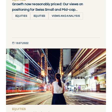
Growth now reasonably priced: Our views on
positioning for Swiss Small and Mid-cap...
EQUITIES
EQUITIES
VIEWS AND ANALYSIS
13.07.2022
DÉCOUVRIR MAINTENANT
EQUITIES