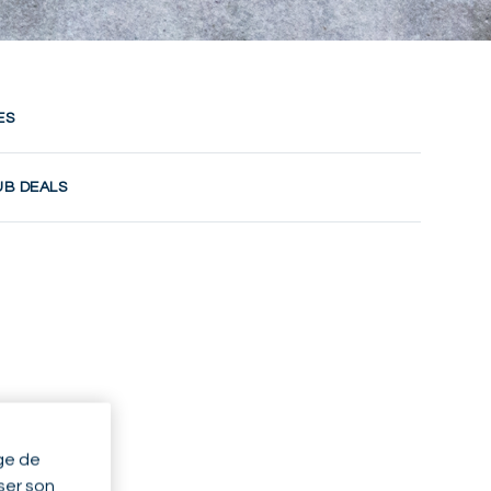
ES
UB DEALS
ge de
yser son