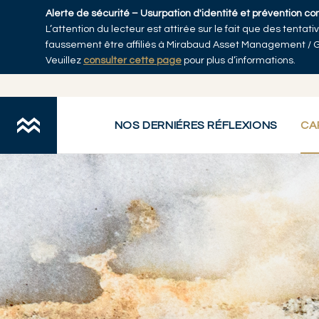
Skip to main content
Alerte de sécurité – Usurpation d'identité et prévention co
L’attention du lecteur est attirée sur le fait que des tenta
faussement être affiliés à Mirabaud Asset Management / 
Veuillez
consulter cette page
pour plus d’informations.
Mirabaud Asset Management
Capacités
Actifs privés
Présen
You are here:
NOS DERNIÉRES RÉFLEXIONS
CA