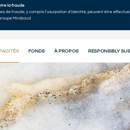
ntre la fraude
tives de fraude, y compris l’usurpation d’identité, peuvent être effect
Groupe Mirabaud.
tation
PACITÉS
FONDS
À PROPOS
RESPONSIBLY SU