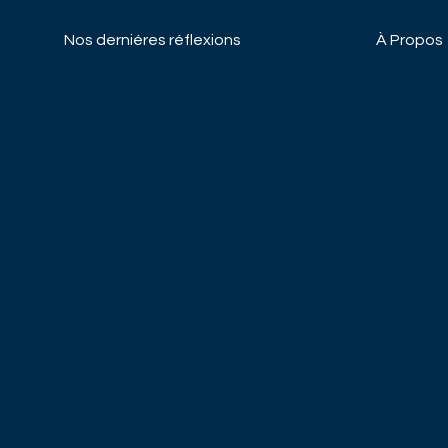
Nos derniéres réflexions
À Propos
Capacités
Actualités
Fonds
Informati
À Propos
Contacte
Responsibly sustainable
Proxy vot