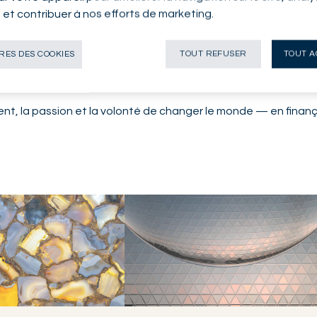
n et contribuer à nos efforts de marketing.
en tant qu'« initiés du secteur ». Nous nous associons à des 
ES DES COOKIES
TOUT REFUSER
TOUT A
cts privilégiés. Ensemble, nous mettons à profit leur vaste e
ous proposons ensuite à nos clients.
nt, la passion et la volonté de changer le monde — en finançant