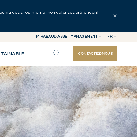
uées via des sites internet non autorisés prétendant
MIRABAUD ASSET MANAGEMENT
FR
MIRABAUD GROUP
EN
STAINABLE
CONTACTEZ-NOUS
MIRABAUD ASSET MANAGEMENT
FR
MIRABAUD INVESTMENTS