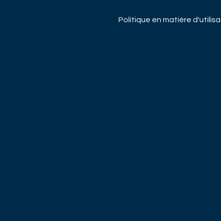
Politique en matière d'utilis
cookies
 de l'entreprise
Déclaration relative à la pro
ons légales
des données
z-nous
Usage illicite de raisons soc
Groupe Mirabaud
ing