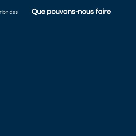
Que pouvons-nous faire
ation des
pour vous?
tection
CONTACTEZ-NOUS
iales du
SUBSCRIBE TO INSIGHTS
© Mirabaud Asset Management 2026