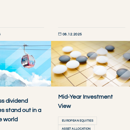
6
08.12.2025
AINTENANT
DÉCOUVRIR MAINTENANT
Mid-Year Investment
s dividend
View
s stand out in a
e world
EUROPEAN EQUITIES
ASSET ALLOCATION