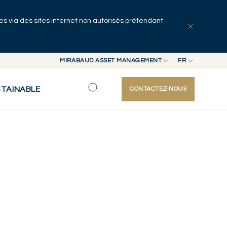
uées via des sites internet non autorisés prétendant
MIRABAUD ASSET MANAGEMENT
FR
MIRABAUD GROUP
EN
STAINABLE
CONTACTEZ-NOUS
MIRABAUD ASSET MANAGEMENT
FR
MIRABAUD INVESTMENTS