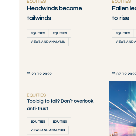
EQUITIES
EQUITIES
Headwinds become
Fallen l
tailwinds
to rise
EQUITIES
EQUITIES
EQUITIES
VIEWS AND ANALYSIS
VIEWS AND 
20.12.2022
07.12.202
DÉCOUVRIR MAINTENANT
DÉCOUVRIR M
EQUITIES
Too big to fail? Don’t overlook
anti-trust
EQUITIES
EQUITIES
VIEWS AND ANALYSIS