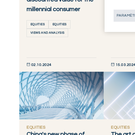
EQUITIES
millennial consumer
VIEWS AND 
PARAMÈTR
EQUITIES
EQUITIES
VIEWS AND ANALYSIS
02.10.2024
15.03.202
DÉCOUVRIR MAINTENANT
DÉCOUVRIR M
EQUITIES
EQUITIES
China's new phase of
The art 