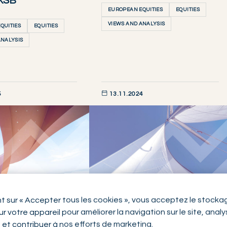
 KSB
EUROPEAN EQUITIES
EQUITIES
VIEWS AND ANALYSIS
QUITIES
EQUITIES
ANALYSIS
5
13.11.2024
AINTENANT
DÉCOUVRIR MAINTENANT
EQUITIES
nt sur « Accepter tous les cookies », vous acceptez le stocka
ities beyond AI
Sidestepping Swiss franc
r votre appareil pour améliorer la navigation sur le site, anal
n et contribuer à nos efforts de marketing.
headwinds