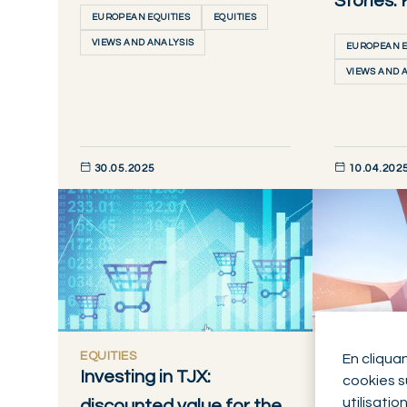
Stories:
EUROPEAN EQUITIES
EQUITIES
VIEWS AND ANALYSIS
EUROPEAN E
VIEWS AND 
30.05.2025
10.04.202
DÉCOUVRIR MAINTENANT
DÉCOUVRIR M
EQUITIES
EQUITIES
En cliqua
Investing in TJX:
Opportun
cookies su
utilisatio
discounted value for the