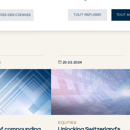
EQUITIES
ANALYSIS
EQUITIES
EQUITIES
ES DES COOKIES
TOUT REFUSER
TOUT A
VIEWS AND ANALYSIS
4
20.02.2024
AINTENANT
DÉCOUVRIR MAINTENANT
EQUITIES
of compounding
Unlocking Switzerland's