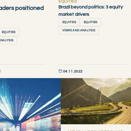
EQUITIES
Brazil beyond politics: 3 equity
eaders positioned
market drivers
EQUITIES
EQUITIES
VIEWS AND ANALYSIS
EQUITIES
ANALYSIS
2
04.11.2022
AINTENANT
DÉCOUVRIR MAINTENANT