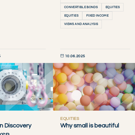
CONVERTIBLE BONDS
EQUITIES
EQUITIES
FIXED INCOME
VIEWS AND ANALYSIS
5
10.06.2025
AINTENANT
DÉCOUVRIR MAINTENANT
EQUITIES
n Discovery
Why small is beautiful