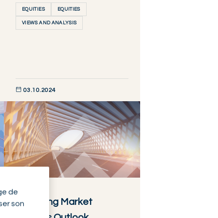
EQUITIES
EQUITIES
VIEWS AND ANALYSIS
03.10.2024
DÉCOUVRIR MAINTENANT
EQUITIES
ge de
Emerging Market
yser son
Equities Outlook