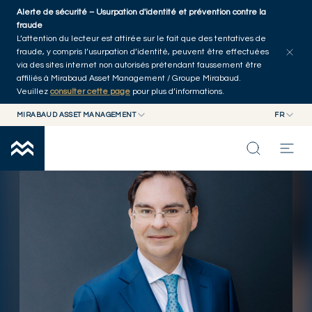
Skip to main content
Alerte de sécurité – Usurpation d'identité et prévention contre la
Explorer les articles
Auteurs
Accueil
fraude
L’attention du lecteur est attirée sur le fait que des tentatives de
fraude, y compris l’usurpation d’identité, peuvent être effectuées
via des sites internet non autorisés prétendant faussement être
affiliés à Mirabaud Asset Management / Groupe Mirabaud.
Veuillez
consulter cette page
pour plus d’informations.
MIRABAUD ASSET MANAGEMENT
FR
MIRABAUD GROUP
EN
MIRABAUD ASSET MANAGEMENT
FR
NOS DERNIÉRES RÉFLEXIONS
MIRABAUD INVESTMENTS
CAPACITÉS
FONDS
À PROPOS