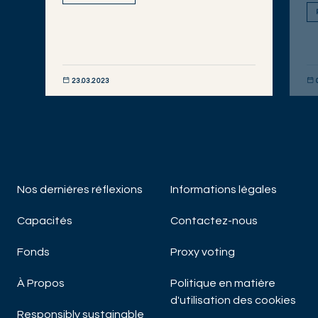
23.03.2023
DÉCOUVRIR MAINTENANT
DÉC
Nos derniéres réflexions
Informations légales
Capacités
Contactez-nous
Fonds
Proxy voting
À Propos
Politique en matière
d'utilisation des cookies
Responsibly sustainable