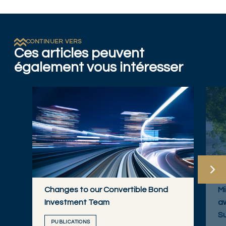
CONTINUER VERS
Ces articles peuvent
également vous intéresser
Changes to our Convertible Bond
M
Investment Team
a
Su
PUBLICATIONS