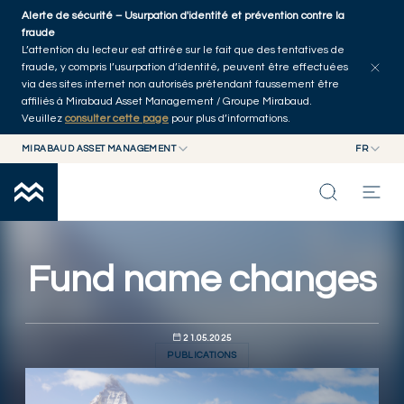
Skip to main content
Alerte de sécurité – Usurpation d'identité et prévention contre la
Communiqués de presse
Publications
Accueil
fraude
L’attention du lecteur est attirée sur le fait que des tentatives de
fraude, y compris l’usurpation d’identité, peuvent être effectuées
via des sites internet non autorisés prétendant faussement être
affiliés à Mirabaud Asset Management / Groupe Mirabaud.
Veuillez
consulter cette page
pour plus d’informations.
MIRABAUD ASSET MANAGEMENT
FR
MIRABAUD GROUP
EN
MIRABAUD ASSET MANAGEMENT
FR
NOS DERNIÉRES RÉFLEXIONS
MIRABAUD INVESTMENTS
CAPACITÉS
Fund name changes
FONDS
21.05.2025
PUBLICATIONS
À PROPOS