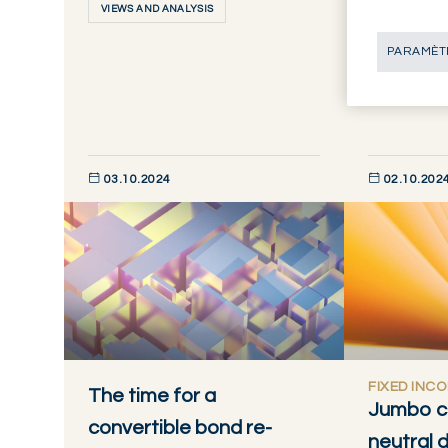
VIEWS AND ANALYSIS
EQUITIES
PARAMÈTR
VIEWS AND 
03.10.2024
02.10.202
DÉCOUVRIR MAINTENANT
DÉCOUVRIR M
FIXED INC
The time for a
Jumbo cu
convertible bond re-
neutral 