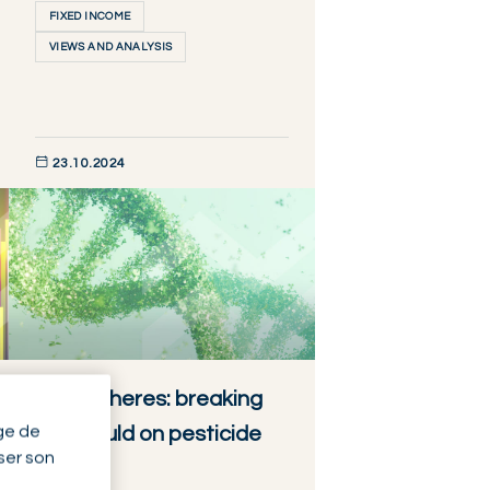
FIXED INCOME
VIEWS AND ANALYSIS
23.10.2024
DÉCOUVRIR MAINTENANT
AgroSpheres: breaking
ge de
the mould on pesticide
yser son
use