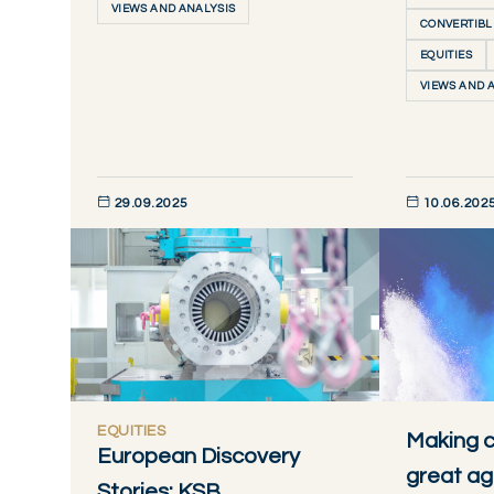
VIEWS AND ANALYSIS
CONVERTIBL
EQUITIES
VIEWS AND 
29.09.2025
10.06.202
DÉCOUVRIR MAINTENANT
DÉCOUVRIR M
EQUITIES
Making c
European Discovery
great ag
Stories: KSB