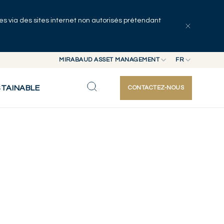
uées via des sites internet non autorisés prétendant
MIRABAUD ASSET MANAGEMENT
FR
MIRABAUD GROUP
EN
STAINABLE
CONTACTEZ-NOUS
MIRABAUD ASSET MANAGEMENT
FR
MIRABAUD INVESTMENTS