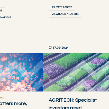
PRIVATE ASSETS
ME
VIEWS AND ANALYSIS
ANALYSIS
4
17.09.2024
AINTENANT
DÉCOUVRIR MAINTENANT
OME
AGRITECH: Specialist
tters more,
investors reset