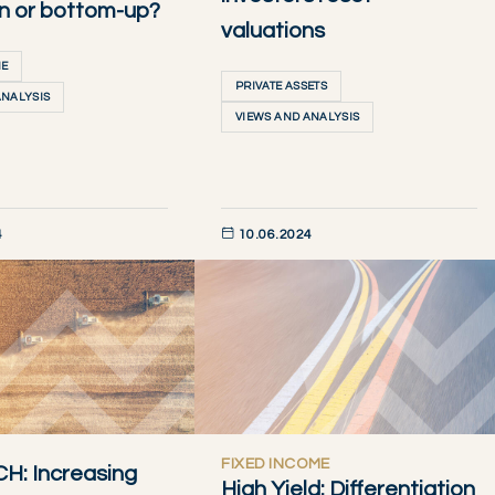
n or bottom-up?
valuations
ME
PRIVATE ASSETS
ANALYSIS
VIEWS AND ANALYSIS
4
10.06.2024
AINTENANT
DÉCOUVRIR MAINTENANT
FIXED INCOME
H: Increasing
High Yield: Differentiation