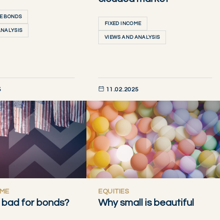
E BONDS
FIXED INCOME
ANALYSIS
VIEWS AND ANALYSIS
5
11.02.2025
AINTENANT
DÉCOUVRIR MAINTENANT
OME
EQUITIES
 bad for bonds?
Why small is beautiful