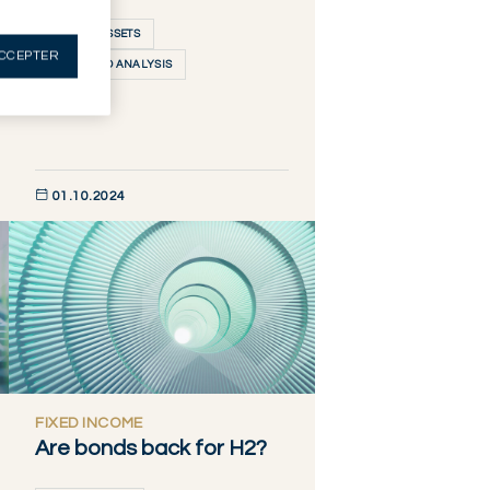
PRIVATE ASSETS
CCEPTER
VIEWS AND ANALYSIS
01.10.2024
DÉCOUVRIR MAINTENANT
FIXED INCOME
Are bonds back for H2?