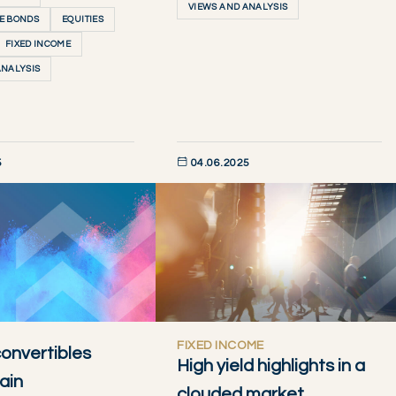
VIEWS AND ANALYSIS
E BONDS
EQUITIES
FIXED INCOME
ANALYSIS
5
04.06.2025
AINTENANT
DÉCOUVRIR MAINTENANT
FIXED INCOME
onvertibles
High yield highlights in a
ain
clouded market