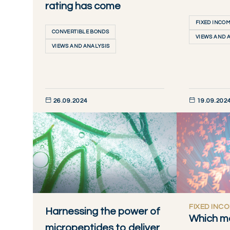
rating has come
FIXED INCO
CONVERTIBLE BONDS
VIEWS AND 
VIEWS AND ANALYSIS
26.09.2024
19.09.202
DÉCOUVRIR MAINTENANT
DÉCOUVRIR M
FIXED INC
Harnessing the power of
Which ma
micropeptides to deliver