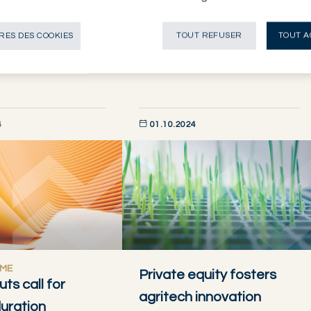
EQUITIES
ES DES COOKIES
TOUT REFUSER
TOUT A
ANALYSIS
4
01.10.2024
AINTENANT
DÉCOUVRIR MAINTENANT
OME
Private equity fosters
ts call for
agritech innovation
duration