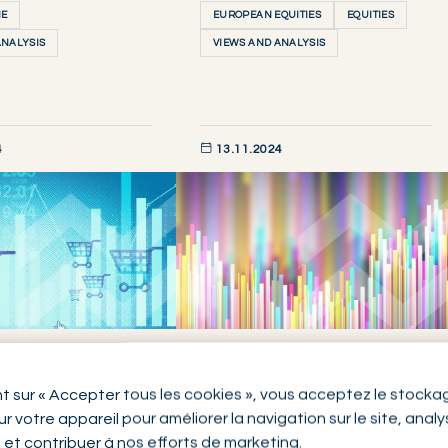
ME
EUROPEAN EQUITIES
EQUITIES
ANALYSIS
VIEWS AND ANALYSIS
4
13.11.2024
AINTENANT
DÉCOUVRIR MAINTENANT
Economics line up for
 in TJX:
nt sur « Accepter tous les cookies », vous acceptez le stocka
extended SMID catch-up
ed value for the
r votre appareil pour améliorer la navigation sur le site, anal
al consumer
n et contribuer à nos efforts de marketing.
VIEWS AND ANALYSIS