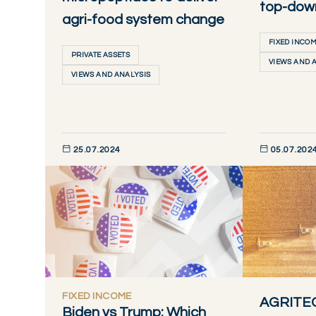
top-dow
agri-food system change
FIXED INCO
PRIVATE ASSETS
VIEWS AND 
VIEWS AND ANALYSIS
25.07.2024
05.07.202
DÉCOUVRIR MAINTENANT
DÉCOUVRIR M
FIXED INCOME
AGRITEC
Biden vs Trump: Which