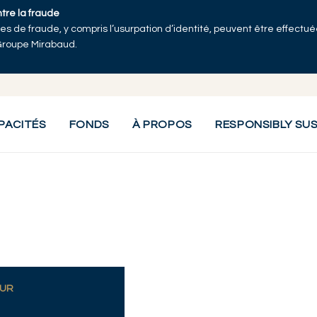
ntre la fraude
tives de fraude, y compris l’usurpation d’identité, peuvent être effect
Groupe Mirabaud.
PACITÉS
FONDS
À PROPOS
RESPONSIBLY SU
EUR