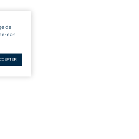
ge de
yser son
CCEPTER