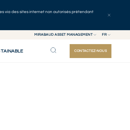
uées via des sites internet non autorisés prétendant
MIRABAUD ASSET MANAGEMENT
FR
MIRABAUD GROUP
EN
STAINABLE
CONTACTEZ-NOUS
MIRABAUD ASSET MANAGEMENT
FR
MIRABAUD INVESTMENTS