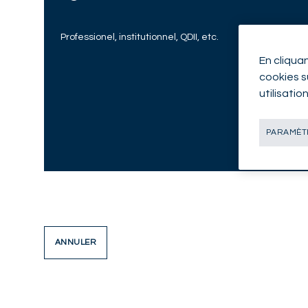
Professionel, institutionnel, QDII, etc.
En cliqua
cookies su
utilisatio
PARAMÈTR
ANNULER