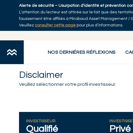
Skip to main content
Alerte de sécurité – Usurpation d'identité et prévention co
L’attention du lecteur est attirée sur le fait que des tenta
faussement être affiliés à Mirabaud Asset Management / 
Veuillez
consulter cette page
pour plus d’informations.
NOS DERNIÉRES RÉFLEXIONS
CA
Disclaimer
Veuillez sélectionner votre profil investisseur.
INVESTISSEUR
INVESTISS
Qualifié
Privé