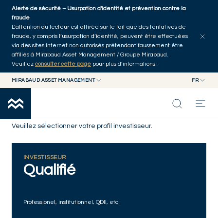
Skip to main content
Alerte de sécurité – Usurpation d'identité et prévention contre la
fraude
L’attention du lecteur est attirée sur le fait que des tentatives de
fraude, y compris l’usurpation d’identité, peuvent être effectuées
via des sites internet non autorisés prétendant faussement être
affiliés à Mirabaud Asset Management / Groupe Mirabaud.
Veuillez
consulter cette page
pour plus d’informations.
MIRABAUD ASSET MANAGEMENT
FR
MIRABAUD GROUP
EN
MIRABAUD ASSET MANAGEMENT
FR
Disclaimer
NOS DERNIÉRES RÉFLEXIONS
MIRABAUD INVESTMENTS
Veuillez sélectionner votre profil investisseur.
CAPACITÉS
INVESTISSEUR
Qualifié
FONDS
Professionel, institutionnel, QDII, etc.
À PROPOS