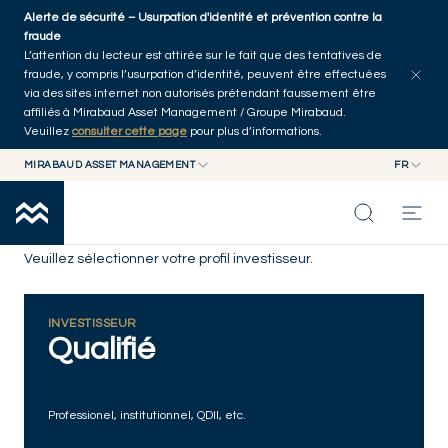
Skip to main content
Alerte de sécurité – Usurpation d'identité et prévention contre la
fraude
L’attention du lecteur est attirée sur le fait que des tentatives de
fraude, y compris l’usurpation d’identité, peuvent être effectuées
via des sites internet non autorisés prétendant faussement être
affiliés à Mirabaud Asset Management / Groupe Mirabaud.
Veuillez
consulter cette page
pour plus d’informations.
MIRABAUD ASSET MANAGEMENT
FR
MIRABAUD GROUP
EN
MIRABAUD ASSET MANAGEMENT
FR
Disclaimer
NOS DERNIÉRES RÉFLEXIONS
MIRABAUD INVESTMENTS
Veuillez sélectionner votre profil investisseur.
CAPACITÉS
INVESTISSEUR
Qualifié
FONDS
Professionel, institutionnel, QDII, etc.
À PROPOS